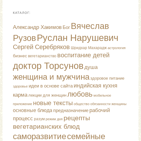
КАТАЛОГ:
Вячеслав
Александр Хакимов
Бог
Руслан Нарушевич
Рузов
Сергей Серебряков
Шридхар Махарадж
астрология
воспитание детей
бизнес
вегетарианство
доктор Торсунов
душа
женщина и мужчина
здоровое питание
индийская кухня
идеи в основе сайта
здоровье
любовь
карма
лекции для женщин
мобильное
новые тексты
обязанности женщины
приложение
общество
рабочий
основные блюда
предназначение
рецепты
процесс
разум
режим дня
вегетарианских блюд
саморазвитие
семейные