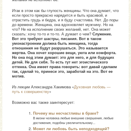
Итак в этом как бы глупость женщины. Что она думает, что
если просто прекрасно нарядится и быть красивой, и
отрастить грудь и бедра, и я буду счастлива. Нет. До поры
до времени. Женщина, она вдохновляет мужчину. Но на
что? Не на исполнение своих желаний, нет. Она может
сказать: хочу то-то и то-то. А думает о чем?
Служение.
Вот это требуют шастры, писания. Вот в таком
умонастроении должна быть женщина, тогда
отношения не будут разрушаться. Это называется
жертва. Она хочет хорошие вещи, уюта или комфорта.
Но она под этим думает: это для него, и для будущих
детей. Не для себя. То есть тут нет эгоистического
оттенка. Она имеет права говорить: вот давай сделаем
так, сделай то, принеси это, заработай на это. Вот ее
мотив.
Из лекции Александра Хакимова «
Духовная любовь —
путь к совершенству
»
Возможно вас также заинтересует:
Почему мы несчастливы в браке?
В жизни человека любые внешние свершения, любые
достижения, подобны увеличительному...
Может ли любовь быть неподходящей?