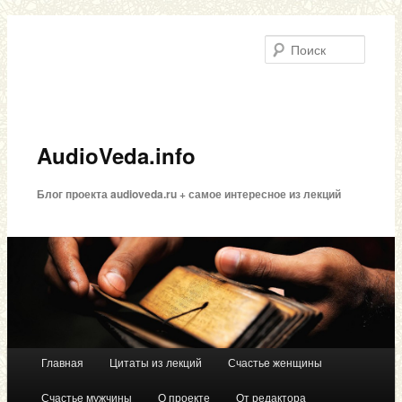
Поиск
AudioVeda.info
Блог проекта audioveda.ru + самое интересное из лекций
Главная
Цитаты из лекций
Счастье женщины
Перейти к основному содержимому
Перейти к дополнительному содержимому
Главное меню
Счастье мужчины
О проекте
От редактора