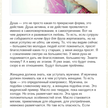
Душа — это не просто какая-то прекрасная форма, это
действие. Душа активна, и ее действие проявляется
именно в самопожертвовании, в самоотречении. Вот на
чем держится и развивается любовь. То есть,
если супруги
не собираются ничем друг для друга жертвовать, ни на
какие уступки не идти, им конец.
То, что мы видим сейчас
– большинство молодых людей хотят пожениться, просят
благословений каких-то у старших, у меня иногда просят. Я
с сожалением смотрю на большинство. У меня рука не
поднимается дать им благословения, большинству. Знаете
почему? А я вижу их эгоизм. Я уже знаю, что будет очень
скоро в их отношениях. Будут большие проблемы.
Женщина должна знать, как уступать мужчине. И мужчина
должен понимать как и в чем уступать женщине. То есть
брак — это определенный компромисс. Мужчина, он
подобен сливочному маслу, а женщина подобна огню. Это
ведический пример. Масло оно твердое, пока находится в
холоде. Но огонь размягчает масло. Эта одна из
положительных особенностей огня. Масло становится
мягким, приемлемым для общения, для употребления,
немножко размягчается. Но там есть опасность. Если