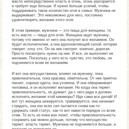
масло непосредственно класть в огонь, огонь разгорается
и требует еще больше. И нужно больше усилий, чтобы
поддерживать такое количество огня в семье. Мужчина не
выдерживает. Это невозможно для него, постоянно
удовлетворять желания этого огня.
В этом примере, мужчина — это пища для женщины, то
есть масло — пища для огня. Женщина ищет мужчину,
потому что именно от него она получит все желаемое. Он
будет исполнителем, а она вдохновляющей силой, которая
говорит: хочу это. Он на нее смотрит: конечно, дорогая.
Просто посмотреть нужно на нее. И все, он выполняет ее
желание. Поскольку у него есть чувство, это любовь, он
подчиняется всем ее желаниям.
И вот она могущественна, влияет на мужчину, пока
привлекательна, пока красива, обаятельна. От нее приятно
пахнет, хорошо одета, она ухожена. И она обвораживает
человека, и он исполняет желания. Но когда она теряет
привлекательность, он думает: да с чего ради я должен
исполнять желания этой кикиморы? Иди сама все делай! И
вот тут женщина шокируется, травмируется, она начинает
страдать, она изо всех сил пытается снова как-то
удержать свой статус, как-то вот навести порядок со всем
этим. То есть из кожи вон лезет, чтобы привлекательность
сохранить как можно дольше, потому что могущество
теряет, власть теряет. Мужчина не подчиняется больше, и
желания не исполняет ее.