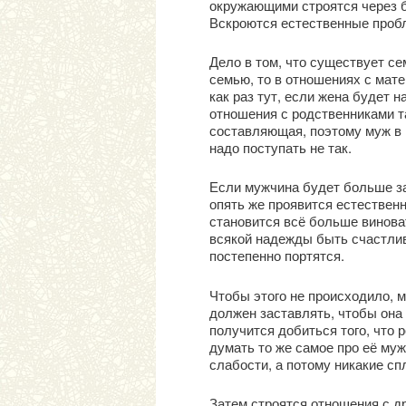
окружающими строятся через б
Вскроются естественные пробл
Дело в том, что существует се
семью, то в отношениях с мате
как раз тут, если жена будет
отношения с родственниками так
составляющая, поэтому муж в и
надо поступать не так.
Если мужчина будет больше за
опять же проявится естествен
становится всё больше виноват
всякой надежды быть счастлив
постепенно портятся.
Чтобы этого не происходило, 
должен заставлять, чтобы она 
получится добиться того, что 
думать то же самое про её му
слабости, а потому никакие сп
Затем строятся отношения с др