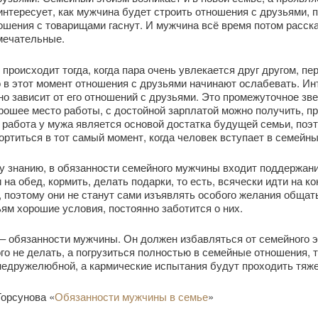
интересует, как мужчина будет строить отношения с друзьями, 
тношения с товарищами гаснут. И мужчина всё время потом расск
амечательные.
происходит тогда, когда пара очень увлекается друг другом, пе
 этот момент отношения с друзьями начинают ослабевать. Инт
но зависит от его отношений с друзьями. Это промежуточное з
ошее место работы, с достойной зарплатой можно получить, п
 работа у мужа является основой достатка будущей семьи, поэ
ортиться в тот самый момент, когда человек вступает в семейн
у знанию, в обязанности семейного мужчины входит поддержани
на обед, кормить, делать подарки, то есть, всячески идти на кон
, поэтому они не станут сами изъявлять особого желания обща
ям хорошие условия, постоянно заботится о них.
– обязанности мужчины. Он должен избавляться от семейного э
го не делать, а погрузиться полностью в семейные отношения, 
недружелюбной, а кармические испытания будут проходить тяж
орсунова «
Обязанности мужчины в семье
»