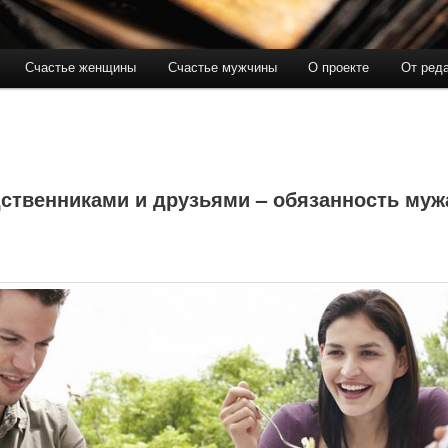
Счастье женщины
Счастье мужчины
О проекте
От ред
держимому
ому содержимому
ственниками и друзьями – обязанность муж