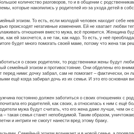
ольшое количество разговоров, то и в общении с родственникам
емы, которые накопились у родителей из-за ухода детей в соб
мейный эгоизм. То есть, если молодой человек находит себе нев
рью происходят негативные изменения. Ей не хватает любви теп
 налаживать отношения вместо мужа, всё проявится. Женщина бу
, как ей захочется, а не так, как надо. То есть, у неё преобла
тоге будет много помогать своей маме, потому что жена так ре
ботиться о своих родителях, то родственники жены будут любит
ный семейный эгоизм и противостояние. Они обделены его вним
 перед ними: дочку забрал, сам не помогает – фактически, он
ыми ещё когда забирал дочь из их семьи. И это его основная в
мужчина постоянно должен заботиться о своих отношениях с ро
почитала его родителей, как своих, а относилась к ним с ещё 
родители мужа будут считать, что его жена даже лучше, чем он 
жа – такая семья станет непобедимой. Таким образом, уничтожа
летни и интриги не смогут нанести вред этому браку.
узьями. Семейный эгоизм возникает и в новой семье, а проявля