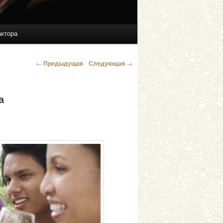
актора
←
Предыдущая
Следующая
→
Навигация по
записям
а