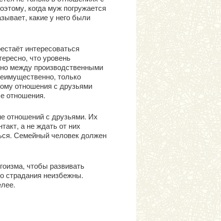
поэтому, когда муж погружается
азывает, какие у него были
рестаёт интересоваться
ересно, что уровень
вено между производственными
реимущественно, только
тому отношения с друзьями
ые отношения.
е отношений с друзьями. Их
такт, а не ждать от них
ться. Семейный человек должен
гоизма, чтобы развивать
то страдания неизбежны.
елее.