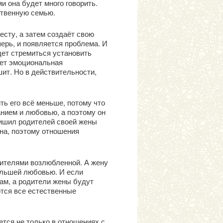
и она будет много говорить.
ственную семью.
есту, а затем создаёт свою
ерь, и появляется проблема. И
дет стремиться установить
дает эмоциональная
шит. Но в действительности,
ь его всё меньше, потому что
анием и любовью, а поэтому он
 лишил родителей своей жены
ина, поэтому отношения
дителями возлюбленной. А жену
большей любовью. И если
сам, а родители жены будут
ются все естественные
ется не только в отношениях с