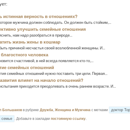
ует:
ь истинная верность в отношениях?
торое мужчина должен соблюдать. Он должен быть стойким,...
ективно улучшить семейные отношения
яснить, нам надо разобраться в природе...
ратить жизнь жены в кошмар
ыть причиной несчастья своей возлюбленной женщины. И...
 благостного человека
вится счастливой, в ней всегда появляется кто-то,...
тие семейных отношений
тия семейных отношений нужно поставить три цели. Первая...
азвития влияет на начало отношений?
спытания приходится преодолевать в очень раннем возрасте. И...
л Большаков
в рубрике
Дружба
,
Женщина и Мужчина
с метками
доктор То
. Добавьте в закладки
постоянную ссылку
.
в семье