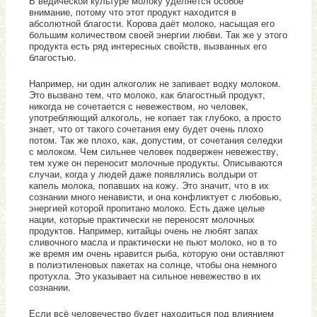
В ведической культуре молоку уделяется особое
внимание, потому что этот продукт находится в
абсолютной благости. Корова даёт молоко, насыщая его
большим количеством своей энергии любви. Так же у этого
продукта есть ряд интересных свойств, вызванных его
благостью.
Например, ни один алкоголик не запивает водку молоком.
Это вызвано тем, что молоко, как благостный продукт,
никогда не сочетается с невежеством, но человек,
употребляющий алкоголь, не копает так глубоко, а просто
знает, что от такого сочетания ему будет очень плохо
потом. Так же плохо, как, допустим, от сочетания селедки
с молоком. Чем сильнее человек подвержен невежеству,
тем хуже он переносит молочные продукты. Описываются
случаи, когда у людей даже появлялись волдыри от
капель молока, попавших на кожу. Это значит, что в их
сознании много ненависти, и она конфликтует с любовью,
энергией которой пропитано молоко. Есть даже целые
нации, которые практически не переносят молочных
продуктов. Например, китайцы очень не любят запах
сливочного масла и практически не пьют молоко, но в то
же время им очень нравится рыба, которую они оставляют
в полиэтиленовых пакетах на солнце, чтобы она немного
протухла. Это указывает на сильное невежество в их
сознании.
Если всё человечество будет находиться под влиянием