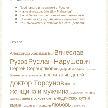
СВЕЖИЕ ЗАПИСИ
Проблемы с интернетом в России
Какие блюда любил Шри Чайтанья?
Какой белок лучше: соевый или пшеничный
Разница между уединением и одиночеством
Чем высокомерие отличается от тщеславия
КАТАЛОГ:
Вячеслав
Александр Хакимов
Бог
Руслан Нарушевич
Рузов
Сергей Серебряков
Шридхар Махарадж
астрология
воспитание детей
бизнес
вегетарианство
доктор Торсунов
душа
женщина и мужчина
здоровое питание
индийская кухня
идеи в основе сайта
здоровье
любовь
карма
лекции для женщин
мобильное