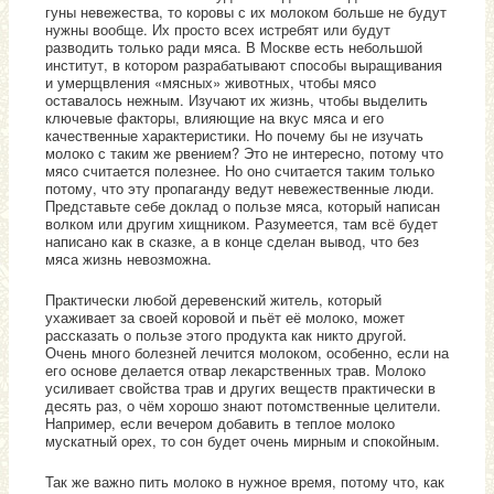
гуны невежества, то коровы с их молоком больше не будут
нужны вообще. Их просто всех истребят или будут
разводить только ради мяса. В Москве есть небольшой
институт, в котором разрабатывают способы выращивания
и умерщвления «мясных» животных, чтобы мясо
оставалось нежным. Изучают их жизнь, чтобы выделить
ключевые факторы, влияющие на вкус мяса и его
качественные характеристики. Но почему бы не изучать
молоко с таким же рвением? Это не интересно, потому что
мясо считается полезнее. Но оно считается таким только
потому, что эту пропаганду ведут невежественные люди.
Представьте себе доклад о пользе мяса, который написан
волком или другим хищником. Разумеется, там всё будет
написано как в сказке, а в конце сделан вывод, что без
мяса жизнь невозможна.
Практически любой деревенский житель, который
ухаживает за своей коровой и пьёт её молоко, может
рассказать о пользе этого продукта как никто другой.
Очень много болезней лечится молоком, особенно, если на
его основе делается отвар лекарственных трав. Молоко
усиливает свойства трав и других веществ практически в
десять раз, о чём хорошо знают потомственные целители.
Например, если вечером добавить в теплое молоко
мускатный орех, то сон будет очень мирным и спокойным.
Так же важно пить молоко в нужное время, потому что, как