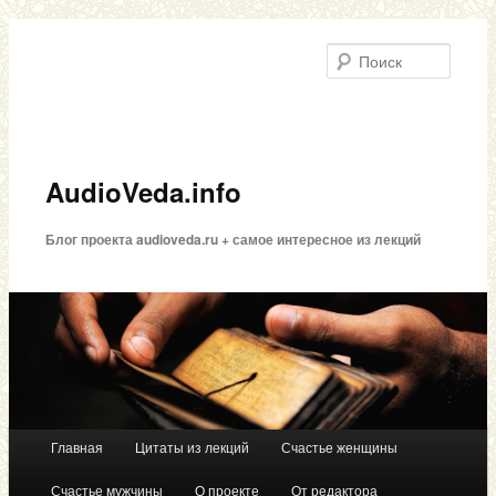
Поиск
AudioVeda.info
Блог проекта audioveda.ru + самое интересное из лекций
Главная
Цитаты из лекций
Счастье женщины
Перейти к основному содержимому
Перейти к дополнительному содержимому
Главное меню
Счастье мужчины
О проекте
От редактора