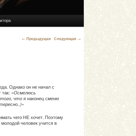
актора
←
Предыдущая
Следующая
→
Навигация по
записям
да. Однако он не начал с
 так: «
Осмелюсь
 того, что я наконец сменю
тересно..)
»
нимать чего НЕ хочет. Поэтому
 молодой человек учится в