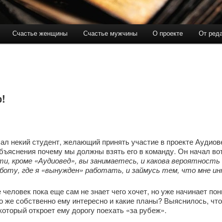
Счастье женщины
Счастье мужчины
О проекте
От ред
держимому
ому содержимому
!
ал некий студент, желающий принять участие в проекте Аудиове
бъяснения почему мы должны взять его в команду. Он начал вот
и, кроме «Аудиовед», вы занимаетесь, и какова вероятность
оту, где я «вынужден» работать, и займусь тем, что мне ин
человек пока еще сам не знает чего хочет, но уже начинает по
о же собственно ему интересно и какие планы? Выяснилось, что
который откроет ему дорогу поехать «за рубеж».