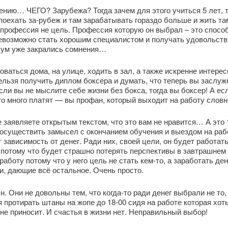
жению… ЧЕГО? Зарубежа? Тогда зачем для этого учиться 5 лет, т
поехать за-рубеж и там зарабатывать гораздо больше и жить та
А профессия не цель. Профессия которую он выбрал – это спосо
евозможно стать хорошим специалистом и получать удовольстви
азум уже закрались сомнения…
оваться дома, на улице, ходить в зал, а также искренне интере
ельзя получить диплом боксера и думать, что теперь вы заслуж
сли вы не мыслите себе жизни без бокса, тогда вы боксер! А ес
о много платят — вы профан, который выходит на работу словно
е заявляете открытым текстом, что это вам не нравится… А это 
 осуществить замысел с окончанием обучения и выездом на рабо
 зависимость от денег. Ради них, своей цели, он будет работать
 потому что будет страшно потерять перспективы в завтрашнем 
аботу потому что у него цель не стать кем-то, а заработать ден
и, дающие всё остальное. Очень просто.
 Они не довольны тем, что когда-то ради денег выбрали не то, ч
протирать штаны на жопе до 18-00 сидя на работе которая хоть
не приносит. И счастья в жизни нет. Неправильный выбор!