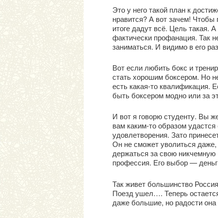
Это у него такой план к дости
нравится? А вот зачем! Чтобы 
итоге дадут всё. Цель такая. 
фактически профанация. Так н
заниматься. И видимо в его р
Вот если любить бокс и тренир
стать хорошим боксером. Но н
есть какая-то квалификация. Е
быть боксером модно или за эт
И вот я говорю студенту. Вы ж
вам каким-то образом удастся
удовлетворения. Зато принесет
Он не сможет уволиться даже,
держаться за свою никчемную р
профессия. Его выбор — деньг
Так живет большинство Россиян.
Поезд ушел…. Теперь остается 
даже большие, но радости она 