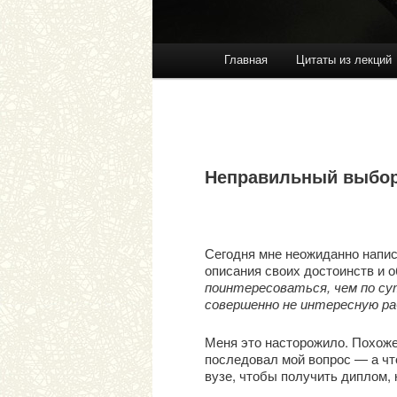
Главная
Цитаты из лекций
Перейти к основному со
Перейти к дополнительн
Главное меню
Неправильный выбор
Сегодня мне неожиданно напис
описания своих достоинств и о
поинтересоваться, чем по сут
совершенно не интересную раб
Меня это насторожило. Похоже 
последовал мой вопрос — а чт
вузе, чтобы получить диплом, 