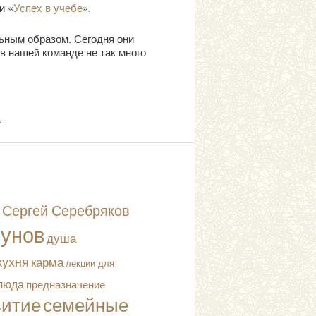
и «
Успех в учебе
».
льным образом. Сегодня они
 в нашей команде не так много
.
Сергей Серебряков
сунов
душа
кухня
карма
лекции для
люда
предназначение
витие
семейные