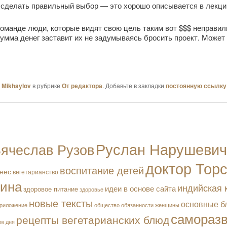
к сделать правильный выбор — это хорошо описывается в лекци
 команде люди, которые видят свою цель таким вот $$$ неправи
сумма денег заставит их не задумываясь бросить проект. Может
Mikhaylov
в рубрике
От редактора
. Добавьте в закладки
постоянную ссылку
Руслан Нарушевич
ячеслав Рузов
доктор Тор
воспитание детей
нес
вегетарианство
чина
индийская 
идеи в основе сайта
здоровое питание
здоровье
новые тексты
основные б
обязанности женщины
риложение
общество
самораз
рецепты вегетарианских блюд
м дня