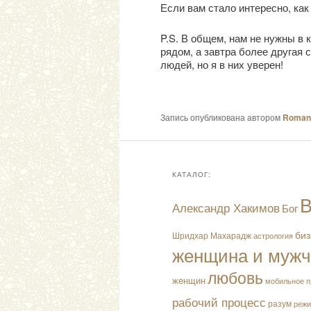
Если вам стало интересно, ка
P.S. В общем, нам не нужны в
рядом, а завтра более другая 
людей, но я в них уверен!
Запись опубликована автором
Roman 
КАТАЛОГ:
В
Александр Хакимов
Бог
биз
Шридхар Махарадж
астрология
женщина и муж
любовь
женщин
мобильное п
рабочий процесс
разум
режи