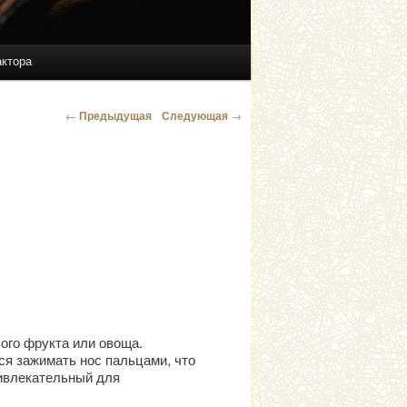
актора
←
Предыдущая
Следующая
→
Навигация по
записям
ого фрукта или овоща.
ся зажимать нос пальцами, что
ривлекательный для