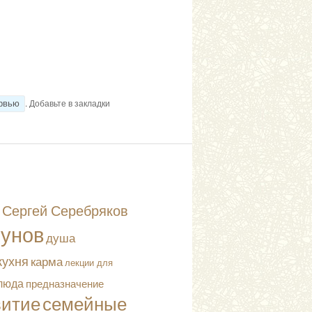
. Добавьте в закладки
рвью
Сергей Серебряков
сунов
душа
кухня
карма
лекции для
люда
предназначение
витие
семейные