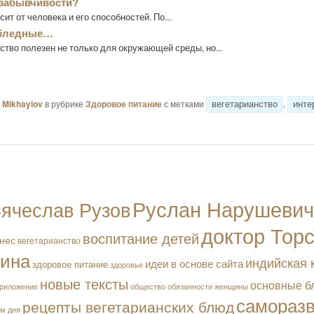
 забывчивости?
сит от человека и его способностей. По...
 бледные…
ство полезен не только для окружающей среды, но...
Mikhaylov
в рубрике
Здоровое питание
с метками
,
вегетарианство
инте
Руслан Нарушевич
ячеслав Рузов
доктор Тор
воспитание детей
нес
вегетарианство
чина
индийская 
идеи в основе сайта
здоровое питание
здоровье
новые тексты
основные б
обязанности женщины
риложение
общество
самораз
рецепты вегетарианских блюд
м дня