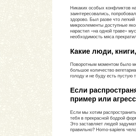
Никаких особых конфликтов на
заинтересовались, попробовали
здорово. Был разве что легкий
микроэлементы доступные якобы
нарастил «на одной траве» му
необходимость мяса прекратил
Какие люди, книги
Поворотным моментом было моё
большое количество вегетариан
голоду и не буду есть пустую 
Если распростран
пример или агрес
Если мы хотим распространить 
тебя в прекрасной бодрой форм
Это заставляет людей задумат
правильно? Homo-sapiens чело