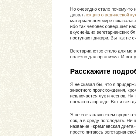
Но очевидно стало почему-то н
давал
лекцию о ведической ку
материальном мире показалась
ибо так человек совершает нас
вкуснейших вегетарианских блю
поступают дикари. Вы так не с
Вегетарианство стало для мен
полезно для организма. И вот
Расскажите подроб
Я не сказал бы, что я придер
животного происхождения, кром
исключается лук и чеснок. Ну п
согласно аюрведе. Вот и вся д
Я не составляю схем вроде тех
сок, а в среду поголодать. Ни
название «кремлевская диета»
просто питаюсь вегетарианско