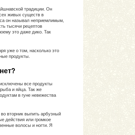
вайшнавской традиции. Он
всех живых существ в
яса он называл неприемлимым,
сть тысячи рецептов
моему это даже дико. Так
ря уже о том, насколько это
чные продукты.
 нет?
 исключены все продукты
рыба и яйца. Так же
родуктам в гуне невежества
, во вторник выпить арбузный
ые действия или громкое
венные волосы и ногти. Я