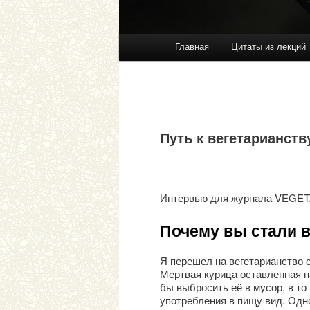
Главная
Цитаты из лекций
Перейти к основному со
Перейти к дополнительн
Главное меню
Путь к вегетарианств
Интервью для журнала VEGE
Почему вы стали 
Я перешел на вегетарианство 
Мертвая курица оставленная на
бы выбросить её в мусор, в то
употребления в пищу вид. Одно