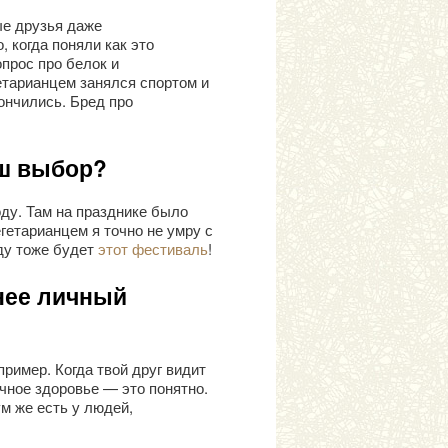
ые друзья даже
 когда поняли как это
опрос про белок и
етарианцем занялся спортом и
ончились. Бред про
аш выбор?
ду. Там на празднике было
гетарианцем я точно не умру с
оду тоже будет
этот фестиваль
!
нее личный
ример. Когда твой друг видит
ичное здоровье — это понятно.
м же есть у людей,