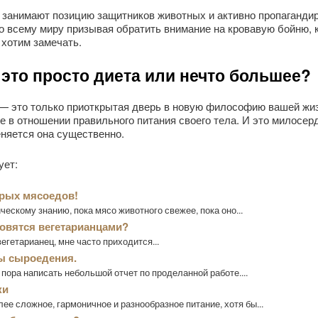
ы занимают позицию защитников животных и активно пропаганди
по всему миру призывая обратить внимание на кровавую бойню, 
 хотим замечать.
это просто диета или нечто большее?
 — это только приоткрытая дверь в новую философию вашей жизн
 в отношении правильного питания своего тела. И это милосер
еняется она существенно.
ует:
рых мясоедов!
ческому знанию, пока мясо животного свежее, пока оно...
овятся вегетарианцами?
вегетарианец, мне часто приходится...
ы сыроедения.
пора написать небольшой отчет по проделанной работе....
ки
ее сложное, гармоничное и разнообразное питание, хотя бы...