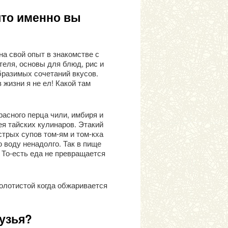
что именно вы
на свой опыт в знакомстве с
теля, основы для блюд, рис и
бразимых сочетаний вкусов.
 жизни я не ел! Какой там
расного перца чили, имбиря и
ея тайских кулинаров. Этакий
трых супов том-ям и том-кха
 воду ненадолго. Так в пище
. То-есть еда не превращается
олотистой когда обжаривается
рузья?