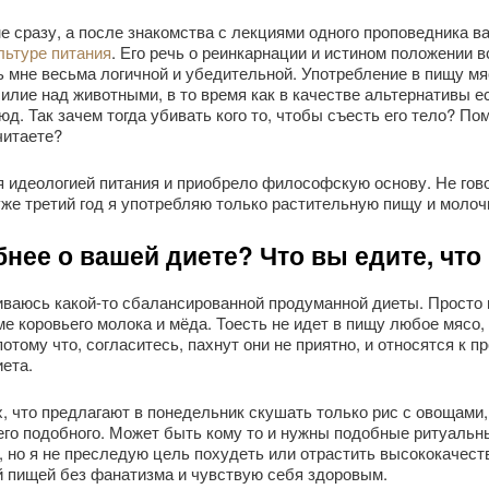
е сразу, а после знакомства с лекциями одного проповедника 
льтуре питания
. Его речь о реинкарнации и истином положении 
 мне весьма логичной и убедительной. Употребление в пищу м
илие над животными, в то время как в качестве альтернативы е
д. Так зачем тогда убивать кого то, чтобы съесть его тело? По
читаете?
я идеологией питания и приобрело философскую основу. Не гово
 уже третий год я употребляю только растительную пищу и моло
нее о вашей диете? Что вы едите, что
живаюсь какой-то сбалансированной продуманной диеты. Просто
е коровьего молока и мёда. Тоесть не идет в пищу любое мясо, 
отому что, согласитесь, пахнут они не приятно, и относятся к п
иета.
, что предлагают в понедельник скушать только рис с овощами
чего подобного. Может быть кому то и нужны подобные ритуальн
, но я не преследую цель похудеть или отрастить высококачест
й пищей без фанатизма и чувствую себя здоровым.