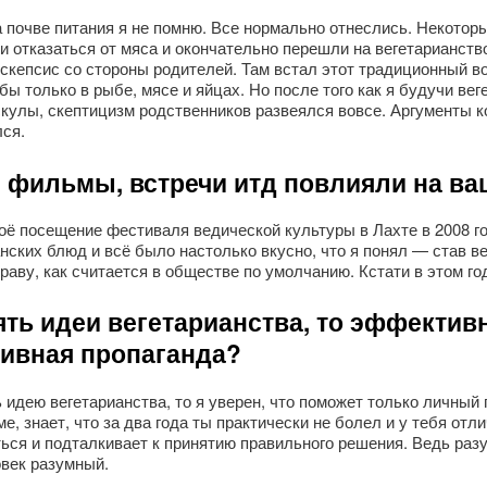
 почве питания я не помню. Все нормально отнеслись. Некотор
 отказаться от мяса и окончательно перешли на вегетарианство,
 скепсис со стороны родителей. Там встал этот традиционный в
 только в рыбе, мясе и яйцах. Но после того как я будучи вег
скулы, скептицизм родственников развеялся вовсе. Аргументы к
ся.
, фильмы, встречи итд повлияли на в
 посещение фестиваля ведической культуры в Лахте в 2008 го
ских блюд и всё было настолько вкусно, что я понял — став ве
траву, как считается в обществе по умолчанию. Кстати в этом г
ять идеи вегетарианства, то эффектив
сивная пропаганда?
идею вегетарианства, то я уверен, что поможет только личный п
е, знает, что за два года ты практически не болел и у тебя отл
ься и подталкивает к принятию правильного решения. Ведь разу
век разумный.