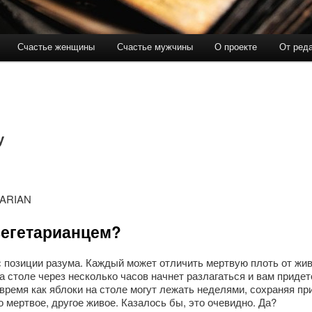
Счастье женщины
Счастье мужчины
О проекте
От ред
держимому
ому содержимому
у
TARIAN
вегетарианцем?
с позиции разума. Каждый может отличить мертвую плоть от жив
 столе через несколько часов начнет разлагаться и вам придет
 время как яблоки на столе могут лежать неделями, сохраняя п
 мертвое, другое живое. Казалось бы, это очевидно. Да?