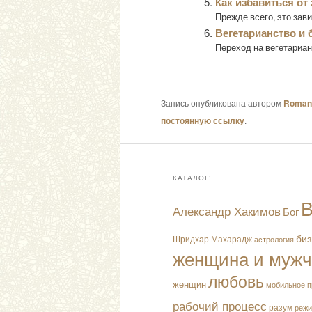
Как избавиться от
Прежде всего, это зави
Вегетарианство и
Переход на вегетариан
Запись опубликована автором
Roman 
постоянную ссылку
.
КАТАЛОГ:
В
Александр Хакимов
Бог
биз
Шридхар Махарадж
астрология
женщина и муж
любовь
женщин
мобильное п
рабочий процесс
разум
режи