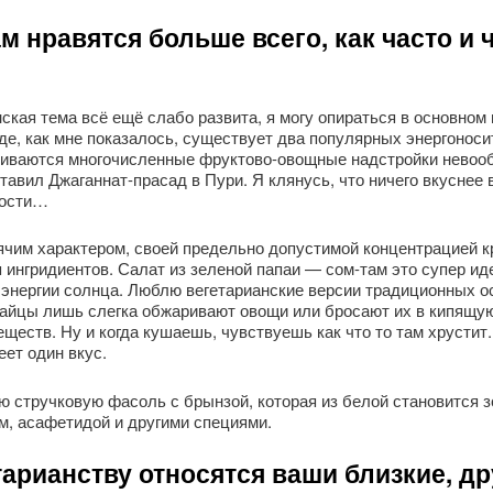
м нравятся больше всего, как часто и 
ская тема всё ещё слабо развита, я могу опираться в основном 
где, как мне показалось, существует два популярных энергоноси
ачиваются многочисленные фруктово-овощные надстройки невоо
авил Джаганнат-прасад в Пури. Я клянусь, что ничего вкуснее в
дости…
ячим характером, своей предельно допустимой концентрацией к
 ингридиентов. Салат из зеленой папаи — сом-там это супер ид
энергии солнца. Люблю вегетарианские версии традиционных ос
 тайцы лишь слегка обжаривают овощи или бросают их в кипящую
ществ. Ну и когда кушаешь, чувствуешь как что то там хрустит
еет один вкус.
ю стручковую фасоль с брынзой, которая из белой становится з
ом, асафетидой и другими специями.
тарианству относятся ваши близкие, д