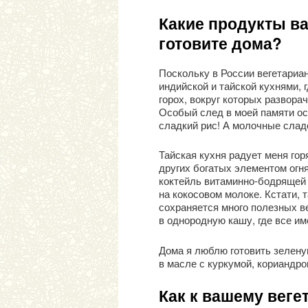
Какие продукты ва
готовите дома?
Поскольку в России вегетариан
индийской и тайской кухнями, 
горох, вокруг которых развор
Особый след в моей памяти ост
сладкий рис! А молочные сла
Тайская кухня радует меня гор
других богатых элементом огня
коктейль витаминно-бодрящей 
на кокосовом молоке. Кстати,
сохраняется много полезных ве
в однородную кашу, где все им
Дома я люблю готовить зелену
в масле с куркумой, кориандр
Как к вашему веге